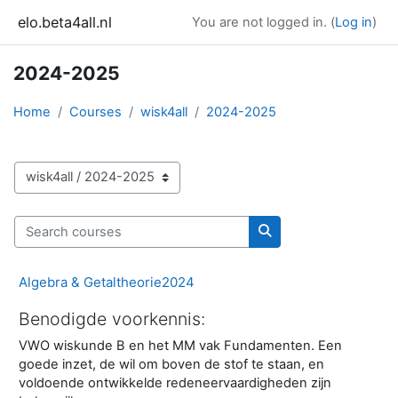
Skip to main content
elo.beta4all.nl
You are not logged in. (
Log in
)
2024-2025
Home
Courses
wisk4all
2024-2025
Course categories
Search courses
Search courses
Algebra & Getaltheorie2024
Benodigde voorkennis:
VWO wiskunde B en het MM vak Fundamenten. Een
goede inzet, de wil om boven de stof te staan, en
voldoende ontwikkelde redeneervaardigheden zijn