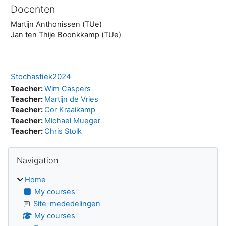
Docenten
Martijn Anthonissen (TUe)
Jan ten Thije Boonkkamp (TUe)
Stochastiek2024
Teacher:
Wim Caspers
Teacher:
Martijn de Vries
Teacher:
Cor Kraaikamp
Teacher:
Michael Mueger
Teacher:
Chris Stolk
Blocks
Skip Navigation
Navigation
Home
My courses
Site-mededelingen
My courses