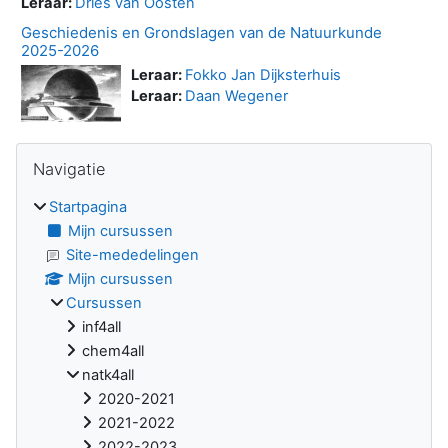
Leraar:
Dries van Oosten
Geschiedenis en Grondslagen van de Natuurkunde
2025-2026
Leraar:
Fokko Jan Dijksterhuis
Leraar:
Daan Wegener
Blokken
Navigatie overslaan
Navigatie
Startpagina
Mijn cursussen
Site-mededelingen
Mijn cursussen
Cursussen
inf4all
chem4all
natk4all
2020-2021
2021-2022
2022-2023