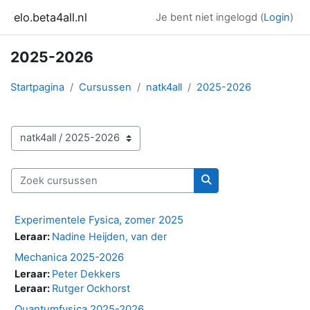
Ga naar hoofdinhoud
elo.beta4all.nl
Je bent niet ingelogd (
Login
)
2025-2026
Startpagina
Cursussen
natk4all
2025-2026
Cursuscategorieën
Zoek cursussen
Zoek cursussen
Experimentele Fysica, zomer 2025
Leraar:
Nadine Heijden, van der
Mechanica 2025-2026
Leraar:
Peter Dekkers
Leraar:
Rutger Ockhorst
Quantumfysica 2025-2026